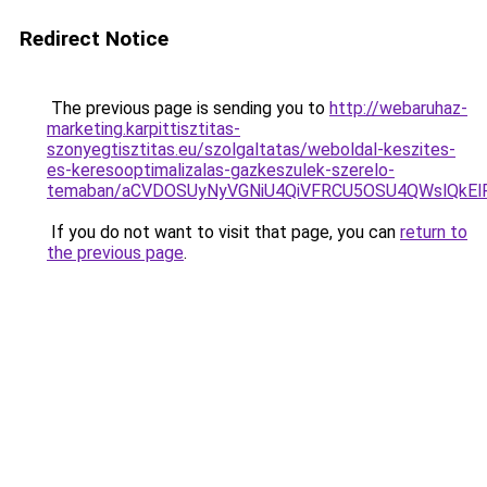
Redirect Notice
The previous page is sending you to
http://webaruhaz-
marketing.karpittisztitas-
szonyegtisztitas.eu/szolgaltatas/weboldal-keszites-
es-keresooptimalizalas-gazkeszulek-szerelo-
temaban/aCVDOSUyNyVGNiU4QiVFRCU5OSU4QWslQkElRD
If you do not want to visit that page, you can
return to
the previous page
.