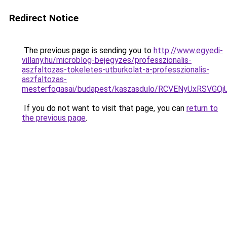
Redirect Notice
The previous page is sending you to
http://www.egyedi-
villany.hu/microblog-bejegyzes/professzionalis-
aszfaltozas-tokeletes-utburkolat-a-professzionalis-
aszfaltozas-
mesterfogasai/budapest/kaszasdulo/RCVENyUxRS
If you do not want to visit that page, you can
return to
the previous page
.