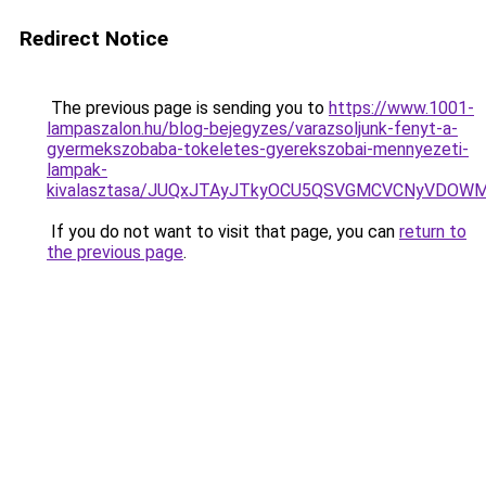
Redirect Notice
The previous page is sending you to
https://www.1001-
lampaszalon.hu/blog-bejegyzes/varazsoljunk-fenyt-a-
gyermekszobaba-tokeletes-gyerekszobai-mennyezeti-
lampak-
kivalasztasa/JUQxJTAyJTkyOCU5QSVGMCVCNyVDOW
If you do not want to visit that page, you can
return to
the previous page
.